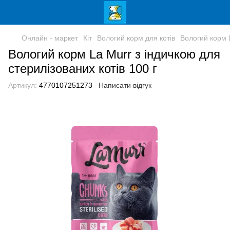
Онлайн - маркет
Кіт
Вологий корм для котів
Вологий корм L
Вологий корм La Murr з індичкою для
стерилізованих котів 100 г
Артикул:
4770107251273
Написати відгук