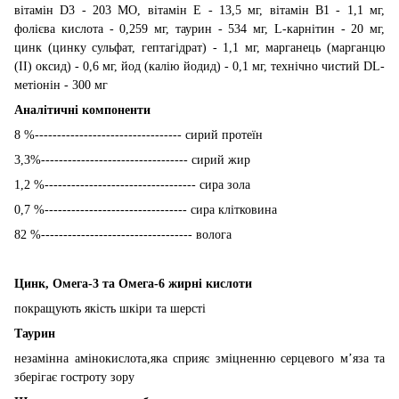
вітамін D3 - 203 МО, вітамін Е - 13,5 мг, вітамін В1 - 1,1 мг,
фолієва кислота - 0,259 мг, таурин - 534 мг, L-карнітин - 20 мг,
цинк (цинку сульфат, гептагідрат) - 1,1 мг, марганець (марганцю
(II) оксид) - 0,6 мг, йод (калію йодид) - 0,1 мг, технічно чистий DL-
метіонін - 300 мг
Аналітичні компоненти
8 %--------------------------------- сирий протеїн
3,3%--------------------------------- сирий жир
1,2 %---------------------------------- сира зола
0,7 %-------------------------------- сира клітковина
82 %---------------------------------- волога
Цинк, Омега-3 та Омега-6 жирні кислоти
покращують якість шкіри та шерсті
Таурин
незамінна амінокислота,яка сприяє зміцненню серцевого м’яза та
зберігає гостроту зору