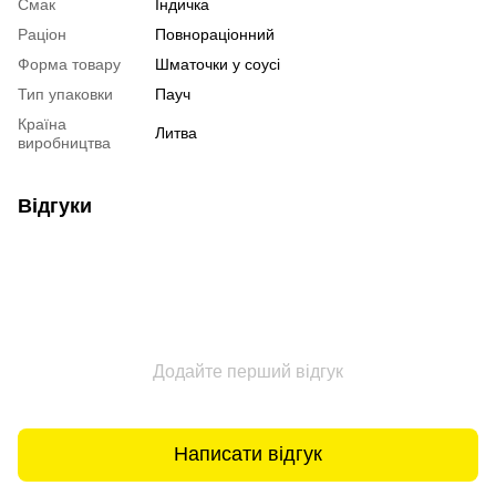
Смак
Індичка
Раціон
Повнораціонний
Форма товару
Шматочки у соусі
Тип упаковки
Пауч
Країна
Литва
виробництва
Відгуки
Додайте перший відгук
Написати відгук