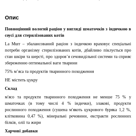
Опис
Повноцінний вологий раціон у вигляді шматочків з індичкою в
соусі для стерилізованих котів
La Murr – збалансований раціон з індичкою враховує спеціальні
потреби організму стерилізованих котів, дбайливо піклується про
стан шкіри та шерсті, про здоров’я сечовидільної системи та сприяє
збереженню оптимальної ваги тварини
75% м’яса та продуктів тваринного походження
НЕ містить цукру
Склад
м'ясо та продукти тваринного походження не менше 75 % у
шматочках (в тому числі 4 % індички), злакові, продукти
рослинного походження (сушена м'якоть цукрового буряка 1,2 %,
клітковина 0,47 %), мінеральні речовини, екстракти рослинних
білків, олії та жири
Харчові добавки