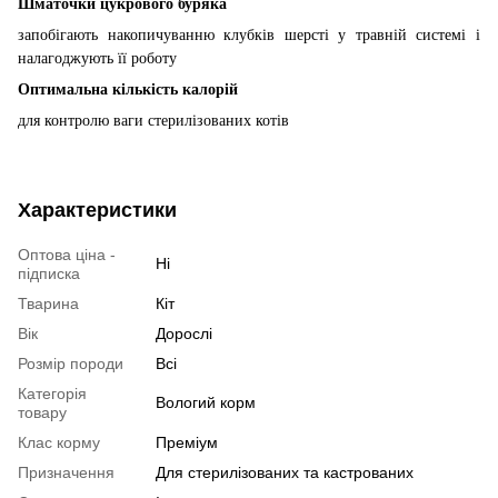
Шматочки цукрового буряка
запобігають накопичуванню клубків шерсті у травній системі і
налагоджують її роботу
Оптимальна кількість калорій
для контролю ваги стерилізованих котів
Характеристики
Оптова ціна -
Ні
підписка
Тварина
Кіт
Вік
Дорослі
Розмір породи
Всі
Категорія
Вологий корм
товару
Клас корму
Преміум
Призначення
Для стерилізованих та кастрованих