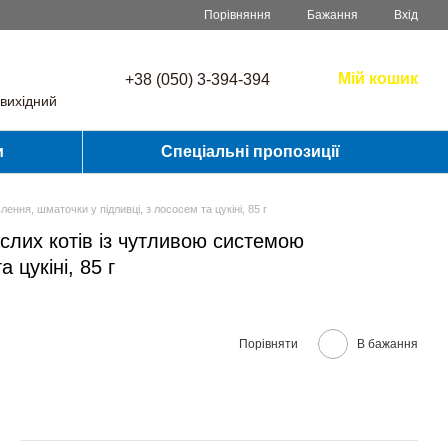
Порівняння
Бажання
Вхід
Мій кошик
+38 (050) 3-394-394
вихідний
и
Спеціальні пропозиції
ння, шматочки у підливці, з лососем та цукіні, 85 г
лих котів із чутливою системою
 цукіні, 85 г
Порівняти
В бажання