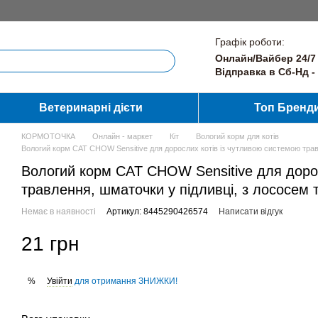
Графік роботи:
Онлайн/Вайбер 24/7
Відправка в Сб-Нд -
Ветеринарні дієти
Топ Бренд
КОРМОТОЧКА
Онлайн - маркет
Кіт
Вологий корм для котів
Вологий корм CAT CHOW Sensitive для дорослих котів із чутливою системою травле
Вологий корм CAT CHOW Sensitive для дорос
травлення, шматочки у підливці, з лососем та
Немає в наявності
Артикул: 8445290426574
Написати відгук
21 грн
Увійти
для отримання ЗНИЖКИ!
%