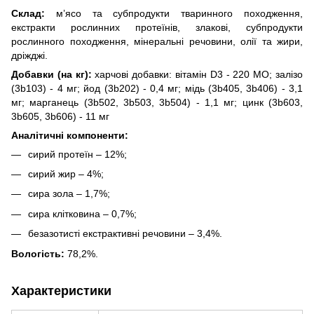
Склад:
м’ясо та субпродукти тваринного походження,
екстракти рослинних протеїнів, злакові, субпродукти
рослинного походження, мінеральні речовини, олії та жири,
дріжджі.
Добавки (на кг):
харчові добавки: вітамін D3 - 220 MO; залiзо
(3b103) - 4 мг; йод (3b202) - 0,4 мг; мiдь (3b405, 3b406) - 3,1
мг; марганець (3b502, 3b503, 3b504) - 1,1 мг; цинк (3b603,
3b605, 3b606) - 11 мг
Аналітичні компоненти:
сирий протеїн – 12%;
сирий жир – 4%;
сира зола – 1,7%;
сира клітковина – 0,7%;
безазотисті екстрактивні речовини – 3,4%.
Вологість:
78,2%.
Характеристики