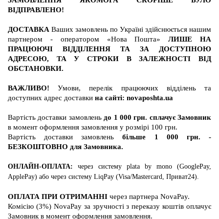
ВІДПРАВЛЕНО!
ДОСТАВКА
Ваших замовлень по Україні здійснюється нашим
партнером - оператором «Нова Пошта»
ЛИШЕ НА
ПРАЦЮЮЧІ ВІДДІЛЕННЯ ТА ЗА ДОСТУПНОЮ
АДРЕСОЮ, ТА У СТРОКИ В ЗАЛЕЖНОСТІ ВІД
ОБСТАНОВКИ.
ВАЖЛИВО!
Умови, перелік працюючих відділень та
доступних адрес доставки
на сайті:
novaposhta.ua
Вартість
доставки
замовлень
до 1 000 грн. сплачує Замовник
в момент оформлення замовлення у розмірі 100 грн.
Вартість
доставки
замовлень
більше 1 000 грн. -
БЕЗКОШТОВНО для Замовника
.
ОНЛАЙН-ОПЛАТА:
через систему
plata by mono (GooglePay,
ApplePay)
або
через систему
LiqPay (
Visa/Mastercard
, Приват24)
.
ОПЛАТА ПРИ ОТРИМАННІ
через партнера
NovaPay
.
Комісію (3%) NovaPay за зручності з переказу коштів оплачує
Замовник в момент оформлення замовлення.