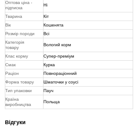
Оптова ціна -
Ні
підписка
Тварина
Кіт
Вік
Кошенята
Розмір породи
Всі
Категорія
Вологий корм
товару
Клас корму
Супер-преміум
Смак
Курка
Раціон
Повнораціонний
Форма товару
Шматочки у соусі
Тип упаковки
Пауч
Країна
Польща
виробництва
Відгуки