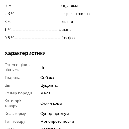
6 %---------------------------------- сира зола
2,3 %-------------------------------- сира клітковина
8 %---------------------------------- волога
1 %-------------------------------- кальцій
0,8 %-------------------------------- фоcфор
Характеристики
Оптова ціна -
Ні
підписка
Тварина
Собака
Вік
Цуценята
Розмір породи
Мала
Категорія
Сухий корм
товару
Клас корму
Супер-преміум
Тип товару
Монопротеїновий
Смак
Яловичина