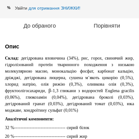
Увійти
для отримання ЗНИЖКИ!
%
До обраного
Порівняти
Опис
Склад
:
д
егідрована яловичина (34%), рис, горох, свинячий жир,
гідролізований протеїн тваринного походження з низькою
молекулярною масою, монокальцію фосфат, карбонат кальцію,
дріжджі, дегідрована люцерна, сушена м’якоть цикорію (0,5%),
хлорид натрію, олія рижію (0,3%), оливкова олія (0,3%),
β
фруктоолігосахариди,
-1,3
глюкани
з
водоростей
Euglena gracilis
(0,06%),
глюкозамін
(0,04%),
дегідрована
броколі
(0,03%),
дегідрований
гранат
(0,03%),
дегідрований
томат
(0,03%),
юка
моджаве
,
хондроїтину
сульфат
(0,01%)
Аналітичні компоненти
:
32 %--------------------------------- сирий білок
20 %--------------------------------- сирий жир