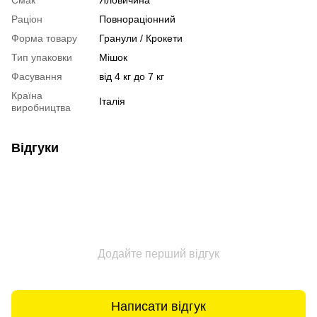
Раціон
Повнораціонний
Форма товару
Гранули / Крокети
Тип упаковки
Мішок
Фасування
від 4 кг до 7 кг
Країна
Італія
виробництва
Відгуки
Додайте перший відгук
Написати відгук