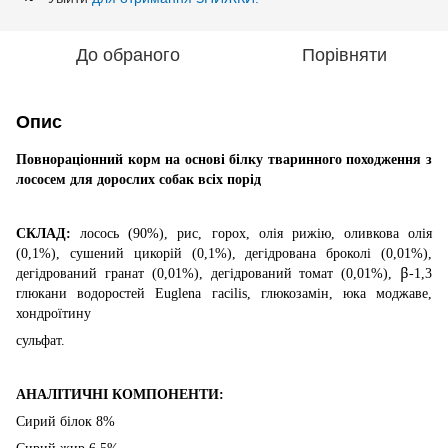
До обраного
Порівняти
Опис
Повнораціонний корм на основі білку
тваринного походження з
лососем для дорослих
собак всіх порід
СКЛАД:
лосось (90%), рис, горох, олія рижію, оливкова
олія
(0,1%), сушений цикорій (0,1%), дегідрована
броколі (0,01%),
β
дегідрований гранат (0,01%),
дегідрований томат (0,01%),
-1,3
глюкани
водоростей
Euglena гacilis, глюкозамін, юка моджаве,
хондроїтину
сульфат.
АНАЛІТИЧНІ КОМПОНЕНТИ:
Сирий білок 8%