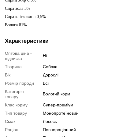
Сирий жир 6,5%
Сира зола 3%
Сира клітковина 0,5%
Волога 81%
Характеристики
Оптова ціна -
Ні
підписка
Тварина
Собака
Вік
Дорослі
Розмір породи
Всі
Категорія
Вологий корм
товару
Клас корму
Супер-преміум
Тип товару
Монопротеїновий
Смак
Лосось
Раціон
Повнораціонний