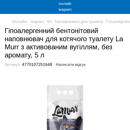
Онлайн - маркет
Кіт
Наповнювачі для туалету
Гіпоалерген
Гіпоалергенний бентонітовий
наповнювач для котячого туалету La
Murr з активованим вугіллям, без
аромату, 5 л
Артикул:
4770107251648
Написати відгук