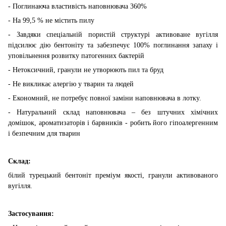
- Поглинаюча властивість наповнювача 360%
- На 99,5 % не містить пилу
- Завдяки спеціальній пористій структурі активоване вугілля
підсилює дію бентоніту та забезпечує 100% поглинання запаху і
уповільнення розвитку патогенних бактерій
- Нетоксичний, гранули не утворюють пил та бруд
- Не викликає алергію у тварин та людей
- Економний, не потребує повної заміни наповнювача в лотку.
- Натуральний склад наповнювача – без штучних хімічних
домішок, ароматизаторів і барвників - робить його гіпоалергенним
і безпечним для тварин
Склад:
білий турецький бентоніт преміум якості, гранули активованого
вугілля.
Застосування: