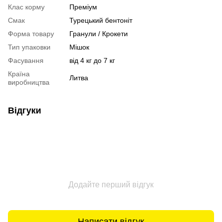
Клас корму
Преміум
Смак
Турецький бентоніт
Форма товару
Гранули / Крокети
Тип упаковки
Мішок
Фасування
від 4 кг до 7 кг
Країна
Литва
виробництва
Відгуки
Додайте перший відгук
Написати відгук