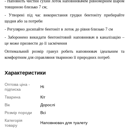
- Наповніть чистий сухий лоток наповнювачем рівномірним шаром
товщиною близько 7 см;
- Утворені під час використання грудки бентоніту прибирайте
щодня або за потреби
- Регулярно досипайте бентоніт в лоток до рівня близько 7 см
- Заборонено викидати бентонітовий наповнювач в каналізацію –
це може призвести до її засмічення
Оптимальний розмір гранул робить наповнювач ідеальним та
комфортним для справляння твариною її природних потреб.
Характеристики
Оптова ціна -
Ні
підписка
Тварина
Кіт
Вік
Дорослі
Розмір породи
Всі
Категорія
Наповнювач для туалету
товару