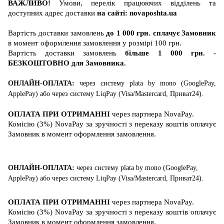
ВАЖЛИВО!
Умови, перелік працюючих відділень та
доступних адрес доставки
на сайті:
novaposhta.ua
Вартість
доставки
замовлень
до 1 000 грн. сплачує Замовник
в момент оформлення замовлення у розмірі 100 грн.
Вартість
доставки
замовлень
більше 1 000 грн. -
БЕЗКОШТОВНО для Замовника
.
ОНЛАЙН-ОПЛАТА:
через систему
plata by mono (GooglePay,
ApplePay)
або
через систему
LiqPay (
Visa/Mastercard
, Приват24)
.
ОПЛАТА ПРИ ОТРИМАННІ
через партнера
NovaPay
.
Комісію (3%) NovaPay за зручності з переказу коштів оплачує
Замовник в момент оформлення замовлення.
ОНЛАЙН-ОПЛАТА:
через систему
plata by mono (GooglePay,
ApplePay)
або
через систему
LiqPay (
Visa/Mastercard
, Приват24)
.
ОПЛАТА ПРИ ОТРИМАННІ
через партнера
NovaPay
.
Комісію (3%) NovaPay за зручності з переказу коштів оплачує
Замовник в момент оформлення замовлення.