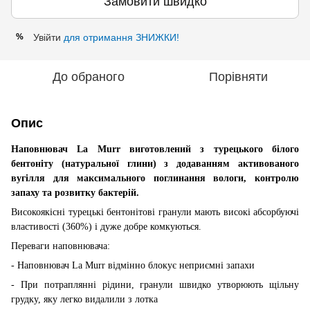
Замовити швидко
Увійти
для отримання ЗНИЖКИ!
%
До обраного
Порівняти
Опис
Наповнювач La Murr виготовлений з турецького білого
бентоніту (натуральної глини) з додаванням активованого
вугілля для максимального поглинання вологи, контролю
запаху та розвитку бактерій.
Високоякісні турецькі бентонітові гранули мають високі абсорбуючі
властивості (360%) і дуже добре комкуються.
Переваги наповнювача:
- Наповнювач La Murr відмінно блокує неприємні запахи
- При потраплянні рідини, гранули швидко утворюють щільну
грудку, яку легко видалили з лотка