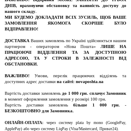
ДНІВ, враховуючи обстановку та наявність доступу до
нашого складу
.
МИ БУДЕМО ДОКЛАДАТИ ВСІХ ЗУСИЛЬ, ЩОБ ВАШЕ
ЗАМОВЛЕННЯ ЯКОМОГА СКОРІШЕ БУЛО
ВІДПРАВЛЕНО!
ДОСТАВКА
Ваших замовлень по Україні здійснюється нашим
партнером - оператором «Нова Пошта»
ЛИШЕ НА
ПРАЦЮЮЧІ ВІДДІЛЕННЯ ТА ЗА ДОСТУПНОЮ
АДРЕСОЮ, ТА У СТРОКИ В ЗАЛЕЖНОСТІ ВІД
ОБСТАНОВКИ.
ВАЖЛИВО!
Умови, перелік працюючих відділень та
доступних адрес доставки
на сайті:
novaposhta.ua
Вартість
доставки
замовлень
до 1 000 грн. сплачує Замовник
в момент оформлення замовлення у розмірі 100 грн.
Вартість
доставки
замовлень
більше 1 000 грн. -
БЕЗКОШТОВНО для Замовника
.
ОНЛАЙН-ОПЛАТА:
через систему
plata by mono (GooglePay,
ApplePay)
або
через систему
LiqPay (
Visa/Mastercard
, Приват24)
.