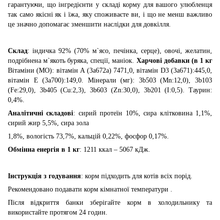
гарантуючи, що інгредієнти у складі корму для вашого улюбленця
так само якісні як і їжа, яку споживаєте ви, і що не менш важливо
це значно допомагає зменшити наслідки для довкілля.
Склад
: індичка 92% (70% м`ясо, печінка, серце), овочі, желатин,
подрібнена м`якоть буряка, спеції, маніок.
Харчові добавки (в 1 кг
Вітаміни (МО): вітамін A (3a672a) 7471,0, вітамін D3 (3a671):445,0,
вітамін E (3a700):149,0. Мінерали (мг): 3b503 (Mn:12,0), 3b103
(Fe:29,0), 3b405 (Cu:2,3), 3b603 (Zn:30,0), 3b201 (I:0,5). Таурин:
0,4%.
Аналітичні складові
: сирий протеїн 10%, сира клітковина 1,1%,
сирий жир 5,5%, сира зола
1,8%, вологість 73,7%, кальцій 0,22%, фосфор 0,17%.
Обмінна енергія в 1 кг
: 1211 ккал – 5067 кДж.
Інструкція з годування
: корм підходить для котів всіх порід.
Рекомендовано подавати корм кімнатної температури .
Після відкриття банки зберігайте корм в холодильнику та
використайте протягом 24 годин.