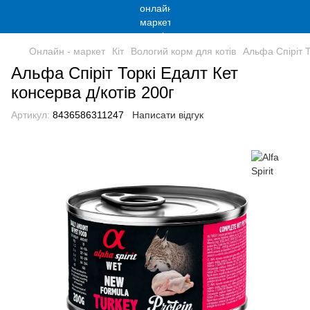
Онлайн - маркет
Кіт
Вологий корм для котів
Альфа Спіріт Т
Альфа Спіріт Торкі Едалт Кет
консерва д/котів 200г
Артикул:
8436586311247
Написати відгук