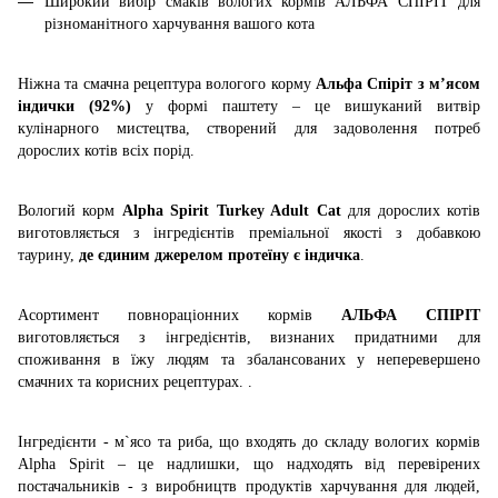
Широкий вибір смаків вологих кормів АЛЬФА СПІРІТ для
різноманітного харчування вашого кота
Ніжна та смачна рецептура вологого корму
Альфа Спіріт з м’ясом
індички (92%)
у формі паштету – це вишуканий витвір
кулінарного мистецтва, створений для задоволення потреб
дорослих котів всіх порід.
Вологий корм
Alpha Spirit Turkey Adult Cat
для дорослих котів
виготовляється з інгредієнтів преміальної якості з добавкою
таурину,
де єдиним джерелом протеїну
є індичка
.
Асортимент повнораціонних кормів
АЛЬФА СПІРІТ
виготовляється з інгредієнтів, визнаних придатними для
споживання в їжу людям та збалансованих у неперевершено
смачних та корисних рецептурах. .
Інгредієнти - м`ясо та риба, що входять до складу вологих кормів
Alpha Spirit – це надлишки, що надходять від перевірених
постачальників - з виробництв продуктів харчування для людей,