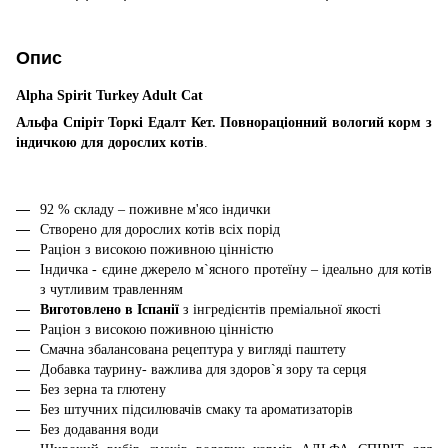
Опис
Alpha Spirit Turkey Adult Cat
Альфа Спіріт Торкі Едалт Кет. Повнораціонний вологий корм з
індичкою для дорослих котів
.
92 % складу – поживне м'ясо індички
Створено для дорослих котів всіх порід
Раціон з високою поживною цінністю
Індичка - єдине джерело м`ясного протеїну – ідеально для котів
з чутливим травленням
Виготовлено в Іспанії
з інгредієнтів преміальної якості
Раціон з високою поживною цінністю
Смачна збалансована рецептура у вигляді паштету
Добавка таурину- важлива для здоров`я зору та серця
Без зерна та глютену
Без штучних підсилювачів смаку та ароматизаторів
Без додавання води