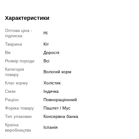
Характеристики
Оптова ціна -
Ні
підписка
Тварина
Кіт
Вік
Дорослі
Розмір породи
Всі
Категорія
Вологий корм
товару
Клас корму
Холістик
Смак
Індичка
Раціон
Повнораціонний
Форма товару
Паштет / Мус
Тип упаковки
Консервна банка
Країна
Іспанія
виробництва