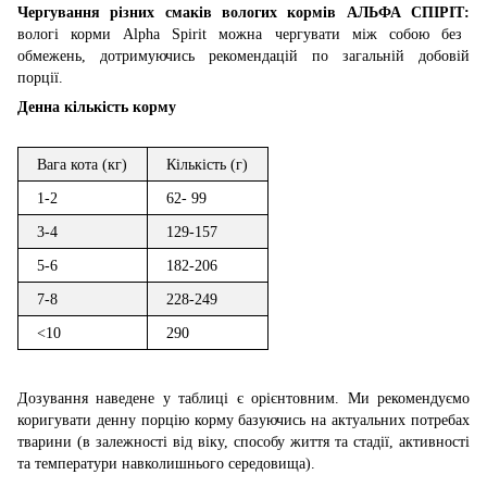
Чергування різних смаків вологих кормів АЛЬФА СПІРІТ:
вологі корми Alpha Spirit можна чергувати між собою без
обмежень, дотримуючись рекомендацій по загальній добовій
порції.
Денна кількість корму
Вага кота (кг)
Кількість (г)
1-2
62- 99
3-4
129-157
5-6
182-206
7-8
228-249
<10
290
Дозування наведене у таблиці є орієнтовним. Ми рекомендуємо
коригувати денну порцію корму базуючись на актуальних потребах
тварини (в залежності від віку, способу життя та стадії, активності
та температури навколишнього середовища).